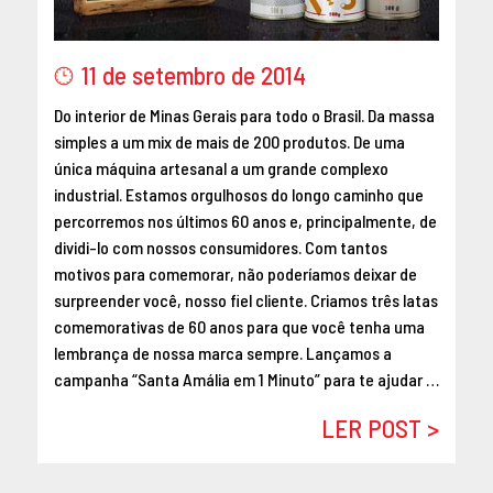
MAIO 2016
ABRIL 2016
11 de setembro de 2014
MARÇO 2016
FEVEREIRO 2016
Do interior de Minas Gerais para todo o Brasil. Da massa
simples a um mix de mais de 200 produtos. De uma
JANEIRO 2016
única máquina artesanal a um grande complexo
DEZEMBRO 2015
industrial. Estamos orgulhosos do longo caminho que
NOVEMBRO 2015
percorremos nos últimos 60 anos e, principalmente, de
OUTUBRO 2015
dividi-lo com nossos consumidores. Com tantos
SETEMBRO 2015
motivos para comemorar, não poderíamos deixar de
AGOSTO 2015
surpreender você, nosso fiel cliente. Criamos três latas
comemorativas de 60 anos para que você tenha uma
JULHO 2015
lembrança de nossa marca sempre. Lançamos a
JUNHO 2015
campanha “Santa Amália em 1 Minuto” para te ajudar …
ABRIL 2015
MARÇO 2015
LER POST >
FEVEREIRO 2015
JANEIRO 2015