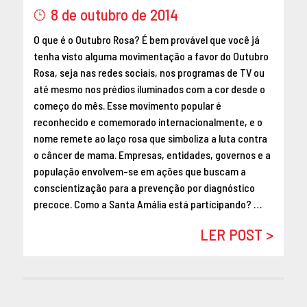
8 de outubro de 2014
MAIO 2016
ABRIL 2016
O que é o Outubro Rosa? É bem provável que você já
MARÇO 2016
tenha visto alguma movimentação a favor do Outubro
FEVEREIRO 2016
Rosa, seja nas redes sociais, nos programas de TV ou
até mesmo nos prédios iluminados com a cor desde o
JANEIRO 2016
começo do mês. Esse movimento popular é
DEZEMBRO 2015
reconhecido e comemorado internacionalmente, e o
NOVEMBRO 2015
nome remete ao laço rosa que simboliza a luta contra
OUTUBRO 2015
o câncer de mama. Empresas, entidades, governos e a
SETEMBRO 2015
população envolvem-se em ações que buscam a
AGOSTO 2015
conscientização para a prevenção por diagnóstico
precoce. Como a Santa Amália está participando? …
JULHO 2015
JUNHO 2015
LER POST >
ABRIL 2015
MARÇO 2015
FEVEREIRO 2015
JANEIRO 2015