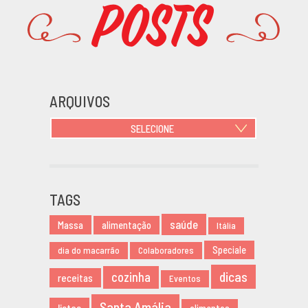
Posts
Promoções
ARQUIVOS
SELECIONE
JUNHO 2021
OUTUBRO 2020
JUNHO 2020
TAGS
MARÇO 2020
saúde
Massa
NOVEMBRO 2019
alimentação
Itália
AGOSTO 2019
Speciale
dia do macarrão
Colaboradores
MARÇO 2019
dicas
cozinha
receitas
Eventos
FEVEREIRO 2019
JANEIRO 2019
Santa Amália
listas