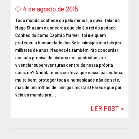
MAIO 2016
4 de agosto de 2015
ABRIL 2016
Todo mundo conhece ou pelo menos já ouviu falar do
MARÇO 2016
Mago Shazam e concorda que ele é o rei do pedaço.
FEVEREIRO 2016
Conhecido como Capitão Marvel, foi ele quem
JANEIRO 2016
protegeu a humanidade dos Sete inimigos mortais por
DEZEMBRO 2015
milhares de anos. Mas vocês também irão concordar
que não precisa de história em quadrinhos pra
NOVEMBRO 2015
vivenciar superaventuras dentro da nossa própria
OUTUBRO 2015
casa, né? Afinal, temos certeza que nosso pai poderia,
SETEMBRO 2015
muito bem, proteger toda a humanidade não de sete,
AGOSTO 2015
mas de um milhão de inimigos mortais! Parece que pai
JULHO 2015
veio ao mundo pra …
JUNHO 2015
LER POST >
ABRIL 2015
MARÇO 2015
FEVEREIRO 2015
JANEIRO 2015