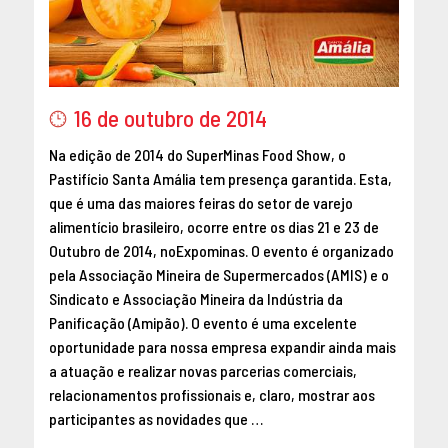
MAIO 2016
ABRIL 2016
MARÇO 2016
FEVEREIRO 2016
16 de outubro de 2014
JANEIRO 2016
Na edição de 2014 do SuperMinas Food Show, o
DEZEMBRO 2015
Pastifício Santa Amália tem presença garantida. Esta,
NOVEMBRO 2015
que é uma das maiores feiras do setor de varejo
OUTUBRO 2015
alimentício brasileiro, ocorre entre os dias 21 e 23 de
SETEMBRO 2015
Outubro de 2014, noExpominas. O evento é organizado
AGOSTO 2015
pela Associação Mineira de Supermercados (AMIS) e o
Sindicato e Associação Mineira da Indústria da
JULHO 2015
Panificação (Amipão). O evento é uma excelente
JUNHO 2015
oportunidade para nossa empresa expandir ainda mais
ABRIL 2015
a atuação e realizar novas parcerias comerciais,
MARÇO 2015
relacionamentos profissionais e, claro, mostrar aos
FEVEREIRO 2015
participantes as novidades que …
JANEIRO 2015