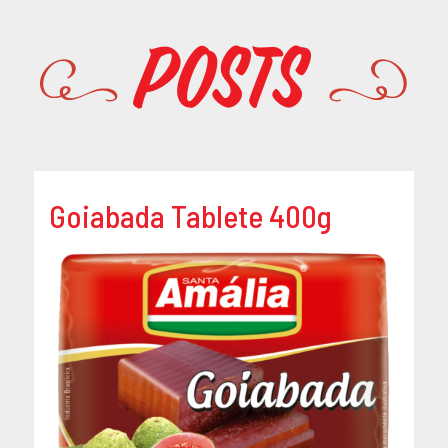
Promoções
Posts
Goiabada Tablete 400g