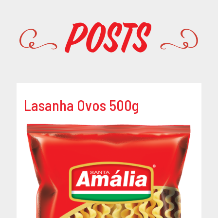
Promoções
Posts
Lasanha Ovos 500g