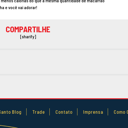
 menos calorias do que a mesma quantidade de macarrão
ha e você vai adorar!
COMPARTILHE
[sharify]
Santo Blog
Trade
Contato
Imprensa
Como 