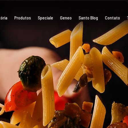
ória
Produtos
Speciale
Geneo
Santo Blog
Contato