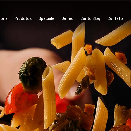
ória
Produtos
Speciale
Geneo
Santo Blog
Contato