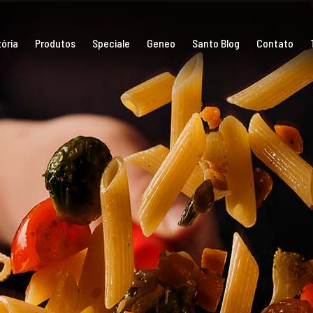
ória
Produtos
Speciale
Geneo
Santo Blog
Contato