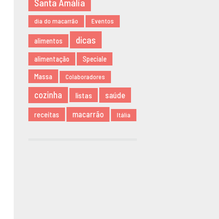
Santa Amália
NOVEMBRO
dia do macarrão
Eventos
2019
AGOSTO 2019
dicas
alimentos
MARÇO 2019
alimentação
Speciale
FEVEREIRO
2019
Massa
Colaboradores
JANEIRO 2019
cozinha
saúde
listas
DEZEMBRO
2018
macarrão
receitas
Itália
NOVEMBRO
2018
MAIO 2018
ABRIL 2018
DEZEMBRO
2017
NOVEMBRO
2017