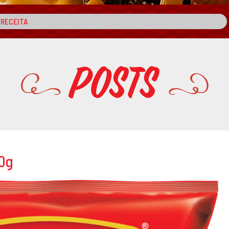
Posts
00g