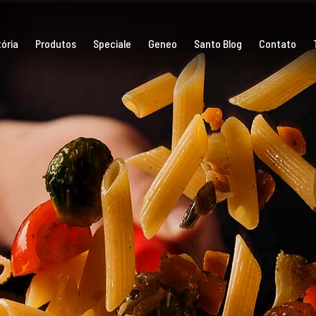
ória
Produtos
Speciale
Geneo
Santo Blog
Contato