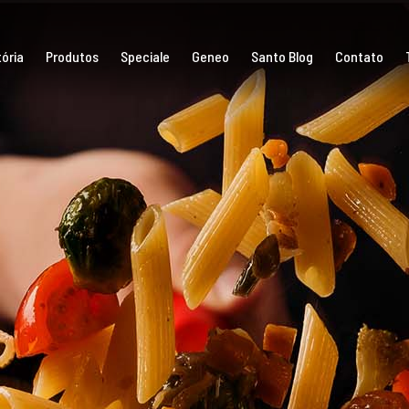
ória
Produtos
Speciale
Geneo
Santo Blog
Contato