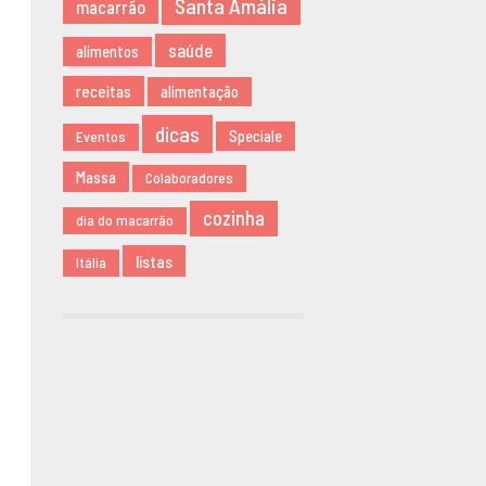
Santa Amália
macarrão
NOVEMBRO
saúde
2019
alimentos
AGOSTO 2019
receitas
alimentação
MARÇO 2019
dicas
Speciale
Eventos
FEVEREIRO
2019
Massa
Colaboradores
JANEIRO 2019
cozinha
dia do macarrão
DEZEMBRO
2018
listas
Itália
NOVEMBRO
2018
MAIO 2018
ABRIL 2018
DEZEMBRO
2017
NOVEMBRO
2017