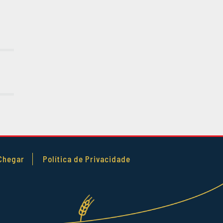
JANEIRO 2016
DEZEMBRO
2015
NOVEMBRO
2015
OUTUBRO 2015
SETEMBRO
2015
AGOSTO 2015
JULHO 2015
JUNHO 2015
ABRIL 2015
Chegar
Política de Privacidade
MARÇO 2015
FEVEREIRO
2015
JANEIRO 2015