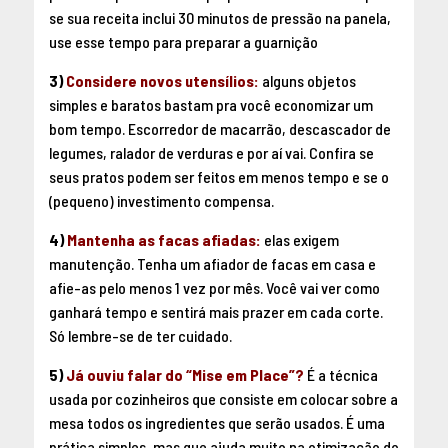
se sua receita inclui 30 minutos de pressão na panela,
use esse tempo para preparar a guarnição
3)
Considere novos utensílios:
alguns objetos
simples e baratos bastam pra você economizar um
bom tempo. Escorredor de macarrão, descascador de
legumes, ralador de verduras e por aí vai. Confira se
seus pratos podem ser feitos em menos tempo e se o
(pequeno) investimento compensa.
4)
Mantenha as facas afiadas:
elas exigem
manutenção. Tenha um afiador de facas em casa e
afie-as pelo menos 1 vez por mês. Você vai ver como
ganhará tempo e sentirá mais prazer em cada corte.
Só lembre-se de ter cuidado.
5)
Já ouviu falar do “Mise em Place”?
É a técnica
usada por cozinheiros que consiste em colocar sobre a
mesa todos os ingredientes que serão usados. É uma
prática simples, mas que ajuda muito na otimização do