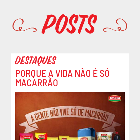
Promoções
Posts
Destaques
PORQUE A VIDA NÃO É SÓ
MACARRÃO