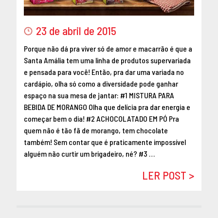
MAIO 2016
ABRIL 2016
23 de abril de 2015
MARÇO 2016
Porque não dá pra viver só de amor e macarrão é que a
FEVEREIRO 2016
Santa Amália tem uma linha de produtos supervariada
JANEIRO 2016
e pensada para você! Então, pra dar uma variada no
DEZEMBRO 2015
cardápio, olha só como a diversidade pode ganhar
NOVEMBRO 2015
espaço na sua mesa de jantar: #1 MISTURA PARA
OUTUBRO 2015
BEBIDA DE MORANGO Olha que delícia pra dar energia e
começar bem o dia! #2 ACHOCOLATADO EM PÓ Pra
SETEMBRO 2015
quem não é tão fã de morango, tem chocolate
AGOSTO 2015
também! Sem contar que é praticamente impossível
JULHO 2015
alguém não curtir um brigadeiro, né? #3 …
JUNHO 2015
LER POST >
ABRIL 2015
MARÇO 2015
FEVEREIRO 2015
JANEIRO 2015