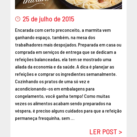
MAIO 2016
ABRIL 2016
25 de julho de 2015
MARÇO 2016
Encarada com certo preconceito, a marmita vem
FEVEREIRO 2016
ganhando espaço, também, na mesa dos
JANEIRO 2016
trabalhadores mais despojados. Preparada em casa ou
DEZEMBRO 2015
comprada em serviços de entrega que se dedicam a
NOVEMBRO 2015
refeições balanceadas, ela tem se mostrado uma
OUTUBRO 2015
aliada da economia e da saúde. A dica é planejar as
refeições e comprar os ingredientes semanalmente.
SETEMBRO 2015
Cozinhando os pratos de uma só vez e
AGOSTO 2015
acondicionando-os em embalagens para
JULHO 2015
congelamento, você ganha tempo! Como muitas
JUNHO 2015
vezes os alimentos acabam sendo preparados na
ABRIL 2015
véspera, é preciso alguns cuidados para que a refeição
MARÇO 2015
permaneça fresquinha, sem …
FEVEREIRO 2015
LER POST >
JANEIRO 2015