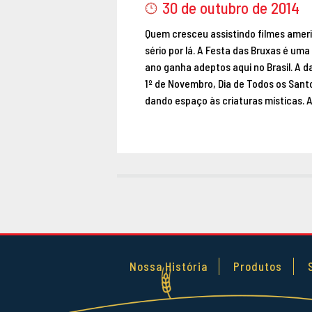
30 de outubro de 2014
Quem cresceu assistindo filmes amer
sério por lá. A Festa das Bruxas é u
ano ganha adeptos aqui no Brasil. A 
1º de Novembro, Dia de Todos os Sant
dando espaço às criaturas místicas. 
Nossa História
Produtos