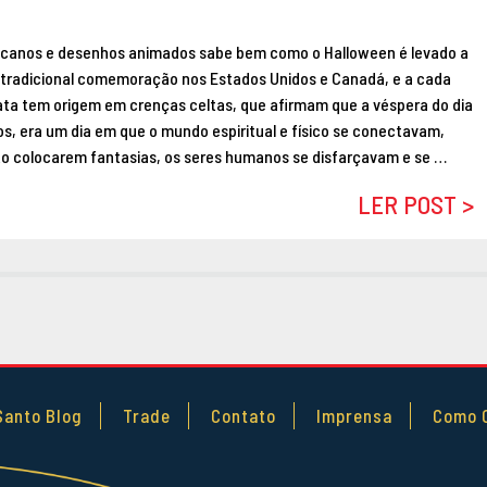
icanos e desenhos animados sabe bem como o Halloween é levado a
ma tradicional comemoração nos Estados Unidos e Canadá, e a cada
data tem origem em crenças celtas, que afirmam que a véspera do dia
os, era um dia em que o mundo espiritual e físico se conectavam,
Ao colocarem fantasias, os seres humanos se disfarçavam e se …
LER POST >
Santo Blog
Trade
Contato
Imprensa
Como 