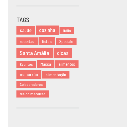
OUTUBRO
2020
TAGS
JUNHO 2020
MARÇO 2020
cozinha
saúde
Itália
NOVEMBRO
listas
receitas
Speciale
2019
AGOSTO 2019
Santa Amália
dicas
MARÇO 2019
Massa
alimentos
Eventos
FEVEREIRO
2019
macarrão
alimentação
JANEIRO 2019
Colaboradores
DEZEMBRO
dia do macarrão
2018
NOVEMBRO
2018
MAIO 2018
ABRIL 2018