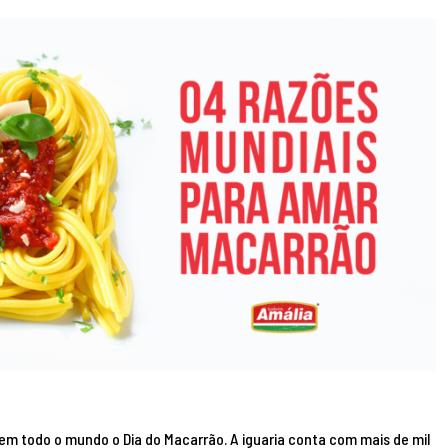
m todo o mundo o Dia do Macarrão. A iguaria conta com mais de mil