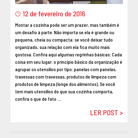
MAIO 2016
12 de fevereiro de 2016
ABRIL 2016
MARÇO 2016
Montar a cozinha pode ser um prazer, mas também é
FEVEREIRO 2016
um desafio à parte. Não importa se ela é grande ou
pequena, cheia ou compacta: se você deixar tudo
JANEIRO 2016
organizado, sua relação com ela fica muito mais
DEZEMBRO 2015
gostosa. Confira aqui algumas regrinhas básicas: Cada
NOVEMBRO 2015
coisa em seu lugar: o princípio básico da organização é
OUTUBRO 2015
agrupar os utensílios por tipo: panelas com panelas,
SETEMBRO 2015
travessas com travessas, produtos de limpeza com
AGOSTO 2015
produtos de limpeza (longe dos alimentos). Se você
tem mais utensílios do que sua cozinha comporta,
JULHO 2015
confira o que de fato …
JUNHO 2015
ABRIL 2015
LER POST >
MARÇO 2015
FEVEREIRO 2015
JANEIRO 2015