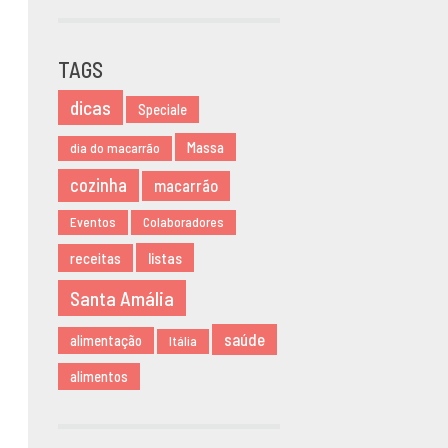
OUTUBRO
2020
TAGS
JUNHO 2020
MARÇO 2020
dicas
Speciale
NOVEMBRO
Massa
dia do macarrão
2019
AGOSTO 2019
cozinha
macarrão
MARÇO 2019
Eventos
Colaboradores
FEVEREIRO
2019
listas
receitas
JANEIRO 2019
Santa Amália
DEZEMBRO
2018
saúde
alimentação
Itália
NOVEMBRO
alimentos
2018
MAIO 2018
ABRIL 2018