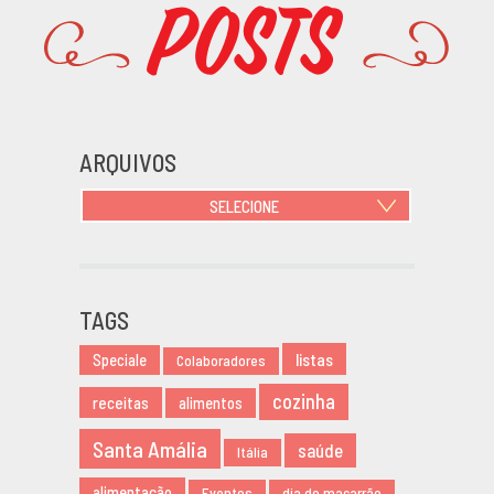
Posts
Promoções
ARQUIVOS
SELECIONE
JUNHO 2021
OUTUBRO 2020
JUNHO 2020
TAGS
MARÇO 2020
listas
Speciale
NOVEMBRO 2019
Colaboradores
AGOSTO 2019
cozinha
receitas
alimentos
MARÇO 2019
Santa Amália
saúde
FEVEREIRO 2019
Itália
JANEIRO 2019
alimentação
Eventos
dia do macarrão