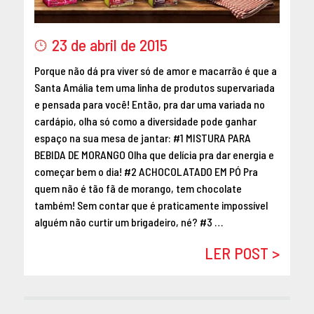
MAIO 2016
ABRIL 2016
23 de abril de 2015
MARÇO 2016
Porque não dá pra viver só de amor e macarrão é que a
FEVEREIRO 2016
Santa Amália tem uma linha de produtos supervariada
JANEIRO 2016
e pensada para você! Então, pra dar uma variada no
DEZEMBRO 2015
cardápio, olha só como a diversidade pode ganhar
NOVEMBRO 2015
espaço na sua mesa de jantar: #1 MISTURA PARA
OUTUBRO 2015
BEBIDA DE MORANGO Olha que delícia pra dar energia e
SETEMBRO 2015
começar bem o dia! #2 ACHOCOLATADO EM PÓ Pra
quem não é tão fã de morango, tem chocolate
AGOSTO 2015
também! Sem contar que é praticamente impossível
JULHO 2015
alguém não curtir um brigadeiro, né? #3 …
JUNHO 2015
ABRIL 2015
LER POST >
MARÇO 2015
FEVEREIRO 2015
JANEIRO 2015