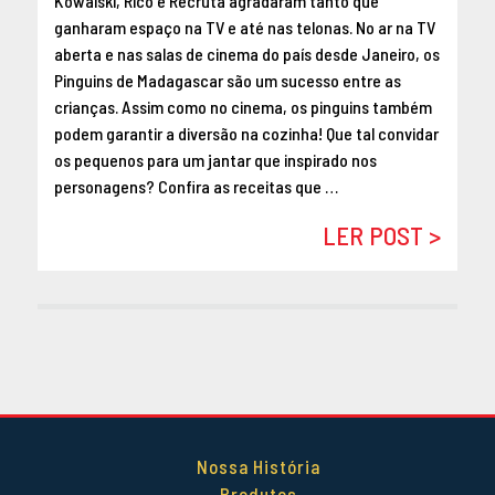
Kowalski, Rico e Recruta agradaram tanto que
DEZEMBRO 2014
ganharam espaço na TV e até nas telonas. No ar na TV
OUTUBRO 2014
aberta e nas salas de cinema do país desde Janeiro, os
Pinguins de Madagascar são um sucesso entre as
SETEMBRO 2014
crianças. Assim como no cinema, os pinguins também
AGOSTO 2014
podem garantir a diversão na cozinha! Que tal convidar
MAIO 2014
os pequenos para um jantar que inspirado nos
ABRIL 2014
personagens? Confira as receitas que …
LER POST >
Nossa História
Produtos