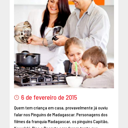
MAIO 2016
ABRIL 2016
MARÇO 2016
FEVEREIRO 2016
JANEIRO 2016
DEZEMBRO 2015
NOVEMBRO 2015
OUTUBRO 2015
SETEMBRO 2015
AGOSTO 2015
JULHO 2015
JUNHO 2015
6 de fevereiro de 2015
ABRIL 2015
Quem tem criança em casa, provavelmente já ouviu
MARÇO 2015
falar nos Pinguins de Madagascar. Personagens dos
FEVEREIRO 2015
filmes da franquia Madagascar, os pinguins Capitão,
JANEIRO 2015