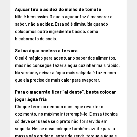
Açúcar tira a acidez do molho de tomate
Não é bem assim. O que o açúcar faz é mascarar o
sabor, não a acidez. Essa só é diminuída quando
colocamos outro ingrediente básico, como
bicabornato de sódio.
Sal na água acelera a fervura
O sal é mágico para acentuar o sabor dos alimentos,
mas não consegue fazer a água cozinhar mais rápido.
Na verdade, deixar a água mais salgada é fazer com
que ela precise de mais calor para evaporar.
Para o macarrão ficar “al dente”, basta colocar
jogar água fria
Choque térmico nenhum consegue reverter o
cozimento, no máximo interrompê-lo. E essa técnica
só deve ser usada se o prato não for servido em
seguida. Nesse caso coloque também azeite para a
massa não grudar e, antes de servir, torque a água e