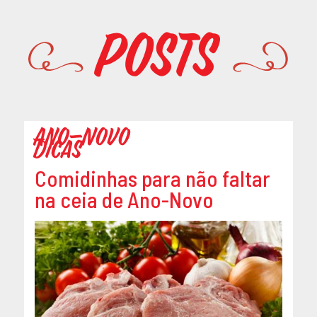
Promoções
Posts
Ano-Novo
Dicas
Comidinhas para não faltar
na ceia de Ano-Novo