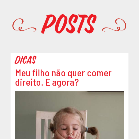
Promoções
Posts
Dicas
Meu filho não quer comer
direito. E agora?