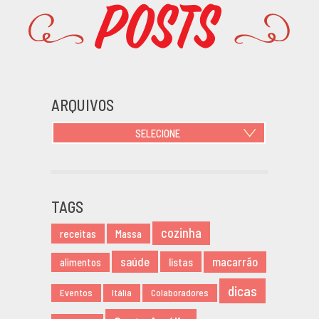
Posts
Promoções
ARQUIVOS
SELECIONE
JUNHO 2021
OUTUBRO 2020
JUNHO 2020
TAGS
MARÇO 2020
cozinha
NOVEMBRO 2019
receitas
Massa
AGOSTO 2019
saúde
listas
macarrão
alimentos
MARÇO 2019
dicas
FEVEREIRO 2019
Eventos
Itália
Colaboradores
JANEIRO 2019