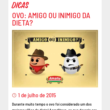
Dicas
DEZEMBRO 2014
OUTUBRO 2014
OVO: AMIGO OU INIMIGO DA
SETEMBRO 2014
DIETA?
AGOSTO 2014
MAIO 2014
ABRIL 2014
1 de julho de 2015
Durante muito tempo o ovo foi considerado um dos
maiores vilões da dieta! Acreditava-se que deveria ser