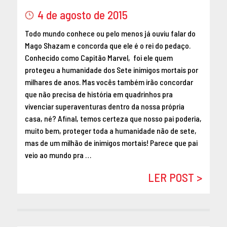
MAIO 2016
4 de agosto de 2015
ABRIL 2016
Todo mundo conhece ou pelo menos já ouviu falar do
MARÇO 2016
Mago Shazam e concorda que ele é o rei do pedaço.
FEVEREIRO 2016
Conhecido como Capitão Marvel, foi ele quem
JANEIRO 2016
protegeu a humanidade dos Sete inimigos mortais por
DEZEMBRO 2015
milhares de anos. Mas vocês também irão concordar
que não precisa de história em quadrinhos pra
NOVEMBRO 2015
vivenciar superaventuras dentro da nossa própria
OUTUBRO 2015
casa, né? Afinal, temos certeza que nosso pai poderia,
SETEMBRO 2015
muito bem, proteger toda a humanidade não de sete,
AGOSTO 2015
mas de um milhão de inimigos mortais! Parece que pai
JULHO 2015
veio ao mundo pra …
JUNHO 2015
LER POST >
ABRIL 2015
MARÇO 2015
FEVEREIRO 2015
JANEIRO 2015