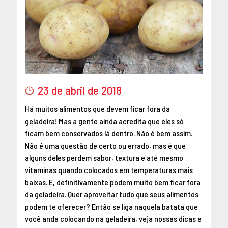
MAIO 2016
ABRIL 2016
MARÇO 2016
FEVEREIRO 2016
JANEIRO 2016
DEZEMBRO 2015
23 de abril de 2018
NOVEMBRO 2015
Há muitos alimentos que devem ficar fora da
OUTUBRO 2015
geladeira! Mas a gente ainda acredita que eles só
SETEMBRO 2015
ficam bem conservados lá dentro. Não é bem assim.
AGOSTO 2015
Não é uma questão de certo ou errado, mas é que
JULHO 2015
alguns deles perdem sabor, textura e até mesmo
JUNHO 2015
vitaminas quando colocados em temperaturas mais
ABRIL 2015
baixas. E, definitivamente podem muito bem ficar fora
da geladeira. Quer aproveitar tudo que seus alimentos
MARÇO 2015
podem te oferecer? Então se liga naquela batata que
FEVEREIRO 2015
você anda colocando na geladeira, veja nossas dicas e
JANEIRO 2015