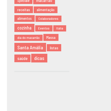
macarrão
Speciale
NOVEMBRO
receitas
alimentação
2019
alimentos
AGOSTO 2019
Colaboradores
MARÇO 2019
cozinha
Eventos
Itália
FEVEREIRO
Massa
dia do macarrão
2019
JANEIRO 2019
Santa Amália
listas
DEZEMBRO
2018
dicas
saúde
NOVEMBRO
2018
MAIO 2018
ABRIL 2018
DEZEMBRO
2017
NOVEMBRO
2017