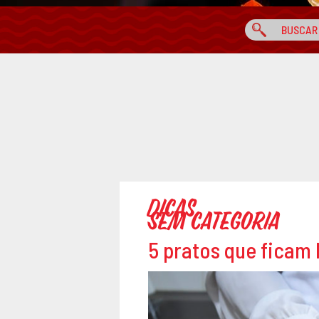
Dicas
Sem categoria
5 pratos que ficam