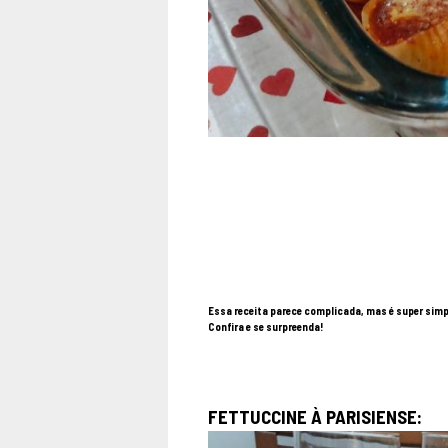
Essa receita parece complicada, mas é super simp
Confira e se surpreenda!
FETTUCCINE À PARISIENSE: